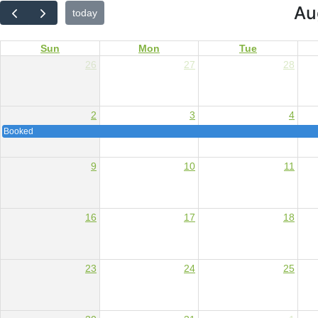
Au
today
Sun
Mon
Tue
26
27
28
2
3
4
Booked
9
10
11
16
17
18
23
24
25